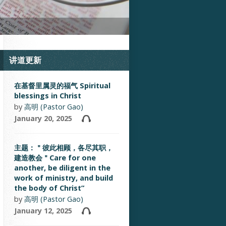
讲道更新
在基督里属灵的福气 Spiritual
blessings in Christ
by
高明 (Pastor Gao)
January 20, 2025
主题：＂彼此相顾，各尽其职，
建造教会＂Care for one
another, be diligent in the
work of ministry, and build
the body of Christ”
by
高明 (Pastor Gao)
January 12, 2025