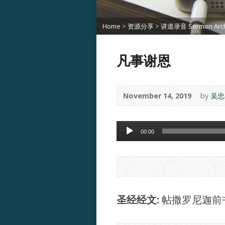
Home
>
资源分享
>
讲道录音 Sermon Arch
凡事谢恩
November 14, 2019
by
吴忠桢
Audio
00:00
Player
圣经经文:
帖撒罗尼迦前书 5