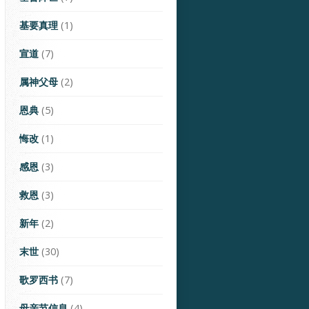
基要真理
(1)
宣道
(7)
属神父母
(2)
恩典
(5)
悔改
(1)
感恩
(3)
救恩
(3)
新年
(2)
末世
(30)
歌罗西书
(7)
母亲节信息
(4)