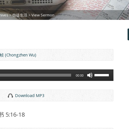
ives
>
信徒生活
>
View Sermon
 (Chongzhen Wu)
Use
00:00
Up/Down
Arrow
keys
Download MP3
to
increase
or
:16-18
decrease
volume.