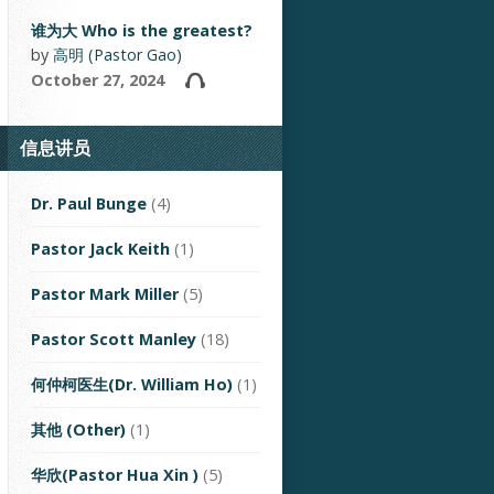
谁为大 Who is the greatest?
by
高明 (Pastor Gao)
October 27, 2024
信息讲员
Dr. Paul Bunge
(4)
Pastor Jack Keith
(1)
Pastor Mark Miller
(5)
Pastor Scott Manley
(18)
何仲柯医生(Dr. William Ho)
(1)
其他 (Other)
(1)
华欣(Pastor Hua Xin )
(5)