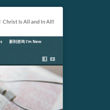
Is All and In All!
s
新到咨询 I’m New