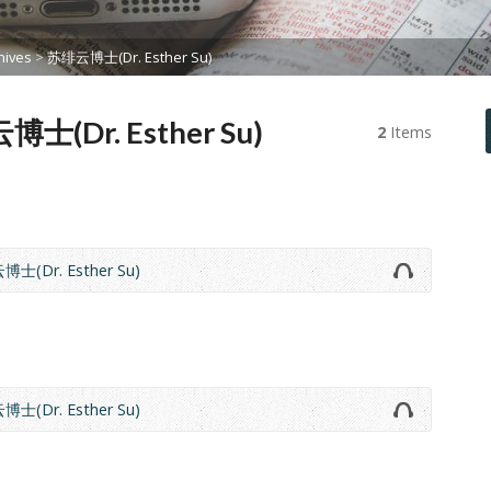
ives
>
苏绯云博士(Dr. Esther Su)
博士(Dr. Esther Su)
2
Items
士(Dr. Esther Su)
士(Dr. Esther Su)