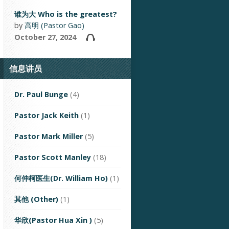
谁为大 Who is the greatest?
by
高明 (Pastor Gao)
October 27, 2024
信息讲员
Dr. Paul Bunge
(4)
Pastor Jack Keith
(1)
Pastor Mark Miller
(5)
Pastor Scott Manley
(18)
何仲柯医生(Dr. William Ho)
(1)
其他 (Other)
(1)
华欣(Pastor Hua Xin )
(5)