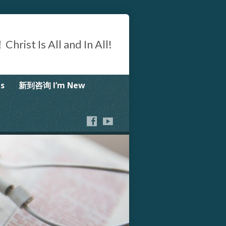
Is All and In All!
s
新到咨询 I’m New