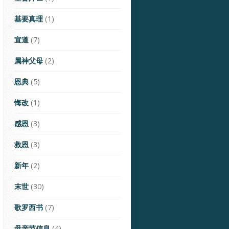
基要真理
(1)
宣道
(7)
属神父母
(2)
恩典
(5)
悔改
(1)
感恩
(3)
救恩
(3)
新年
(2)
末世
(30)
歌罗西书
(7)
母亲节信息
(4)