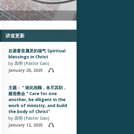
讲道更新
在基督里属灵的福气 Spiritual
blessings in Christ
by
高明 (Pastor Gao)
January 20, 2025
主题：＂彼此相顾，各尽其职，
建造教会＂Care for one
another, be diligent in the
work of ministry, and build
the body of Christ”
by
高明 (Pastor Gao)
January 12, 2025