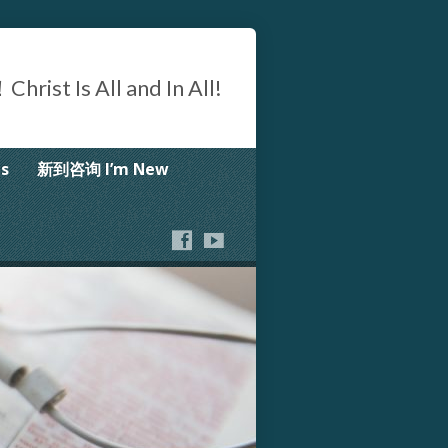
Is All and In All!
s
新到咨询 I’m New