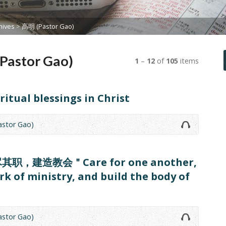
ives
>
高明 (Pastor Gao)
Pastor Gao)
1
–
12
of
105
items
al blessings in Christ
stor Gao)
建造教会＂Care for one another,
rk of ministry, and build the body of
stor Gao)