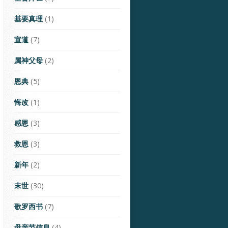
基要真理
(1)
宣道
(7)
属神父母
(2)
恩典
(5)
悔改
(1)
感恩
(3)
救恩
(3)
新年
(2)
末世
(30)
歌罗西书
(7)
母亲节信息
(4)