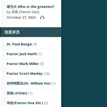
谁为大 Who is the greatest?
by
高明 (Pastor Gao)
October 27, 2024
信息讲员
Dr. Paul Bunge
(4)
Pastor Jack Keith
(1)
Pastor Mark Miller
(5)
Pastor Scott Manley
(18)
何仲柯医生(Dr. William Ho)
(1)
其他 (Other)
(1)
华欣(Pastor Hua Xin )
(5)