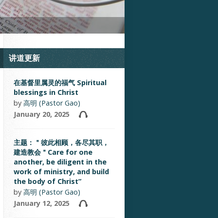
讲道更新
在基督里属灵的福气 Spiritual
blessings in Christ
by
高明 (Pastor Gao)
January 20, 2025
主题：＂彼此相顾，各尽其职，
建造教会＂Care for one
another, be diligent in the
work of ministry, and build
the body of Christ”
by
高明 (Pastor Gao)
January 12, 2025