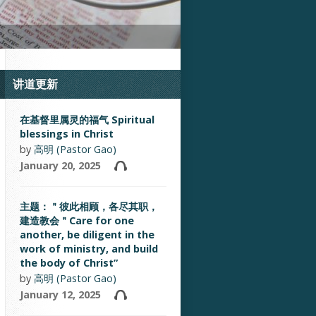
讲道更新
在基督里属灵的福气 Spiritual
blessings in Christ
by
高明 (Pastor Gao)
January 20, 2025
主题：＂彼此相顾，各尽其职，
建造教会＂Care for one
another, be diligent in the
work of ministry, and build
the body of Christ”
by
高明 (Pastor Gao)
January 12, 2025