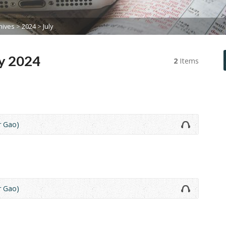
ives
>
2024
>
July
y 2024
2
Items
 Gao)
 Gao)