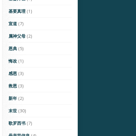
基要真理
(1)
宣道
(7)
属神父母
(2)
恩典
(5)
悔改
(1)
感恩
(3)
救恩
(3)
新年
(2)
末世
(30)
歌罗西书
(7)
母亲节信息
(4)