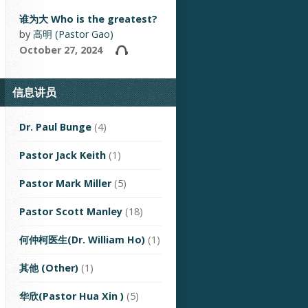
谁为大 Who is the greatest?
by
高明 (Pastor Gao)
October 27, 2024
信息讲员
Dr. Paul Bunge
(4)
Pastor Jack Keith
(1)
Pastor Mark Miller
(5)
Pastor Scott Manley
(18)
何仲柯医生(Dr. William Ho)
(1)
其他 (Other)
(1)
华欣(Pastor Hua Xin )
(5)