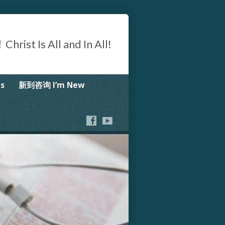
Is All and In All!
s
新到咨询 I’m New