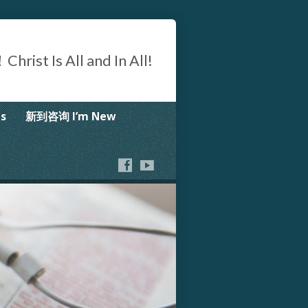
Is All and In All!
s
新到咨询 I’m New