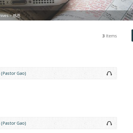
ives
>
感恩
3
Items
(Pastor Gao)
(Pastor Gao)