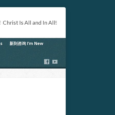
Is All and In All!
s
新到咨询 I’m New