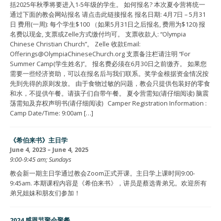
括2025年秋季将要进入1-5年级的学生。 如何报名? 本次夏令营将统一
通过下面的教会网站报名 请点击此链接报名 报名日期: 4月7日 – 5月31
日 费用(一周): 每个学生$100 （如果5月31日之后报名, 费用为$120) 报
名费以现金, 支票或Zelle方式缴付均可。 支票收款人: “Olympia
Chinese Christian Church”。 Zelle 收款Email:
Offerings@OlympiaChineseChurch.org 支票备注栏请注明 “For
Summer Camp(学生姓名)”。 报名费必须在6月30日之前缴齐。 如果您
需要一些经济资助，可以在报名后与我们联系。奖学金根据资金情况按
先到先得的原则发放。 由于食物过敏的问题，教会只提供包装好的零食
和水，不提供午餐。请孩子们自带午餐。 夏令营需知(请仔细阅读) 脑震
荡需知及弃权声明书(请仔细阅读) Camper Registration Information :
Camp Date/Time: 9:00am […]
《希伯来书》主日学
June 4, 2023 – June 4, 2025
9:00-9:45 am; Sundays
教会新一期主日学通过教会Zoom正式开课。主日学上课时间9:00-
9:45am. 本期课程内容是《希伯来书》，讲员是蔡选青弟兄。欢迎所有
弟兄姐妹和朋友们参加！
2024 感恩节聚会聚餐