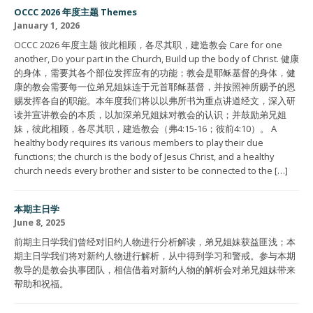
OCCC 2026 年度主题 Themes
January 1, 2026
OCCC 2026 年度主题 彼此相顾，各尽其职，建造教会 Care for one
another, Do your part in the Church, Build up the body of Christ. 健康
的身体，需要其各个部位发挥应有的功能；教会是耶稣基督的身体，健
康的教会需要每一位弟兄姐妹连于元首耶稣基督，并按照神所赐予的恩
赐发挥各自的职能。本年度我们将以以弗所书为重点讲道经文，深入研
读并宣讲教会的本质，以加深弟兄姐妹对教会的认识；并鼓励弟兄姐
妹，彼此相顾，各尽其职，建造教会（弗4:15-16；彼前4:10）。 A
healthy body requires its various members to play their due
functions; the church is the body of Jesus Christ, and a healthy
church needs every brother and sister to be connected to the […]
本期主日学
June 8, 2025
前期主日学我们曾经对旧约人物进行分析解读，弟兄姐妹获益匪浅；本
期主日学我们将对新约人物进行解析，从中得到学习和警戒。参与本期
教导的是教会执事团队，相信借着对新约人物的解析会对弟兄姐妹带来
帮助和祝福。