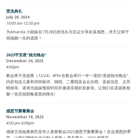
受洗典礼
July 28, 2024
10:00 am-12:30 pm
为Amanda 小姐妹在7月28日的洗礼与见证分享欢喜感恩，求天父保守
祝福她一生的道路！
2023平安夜”烛光晚会”
December 24, 2023
4:00pm
教会将于圣诞夜（12/24）4PM 在教会举行一年一度的“圣诞烛光晚会”，
内容包括儿童和诗班献诗、独唱、二重唱及会众合唱、圣诞信息、点亮
蜡烛等。请弟兄姐妹预留时间并邀请亲朋好友参加。让我们在圣诞夜相
聚一堂庆祝耶稣基督的降生!
感恩节聚餐聚会
November 18, 2023
4:00 pm-8:00pm
感谢主祝福奥林匹亚华人基督教会2023感恩节聚餐聚会！在这感恩的季
节，让我们继续向天父献上感恩！ 更多图片：2023 感恩节