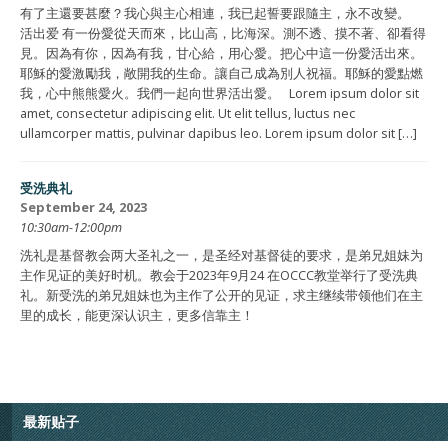
有了主還要甚麼？我心與主心相連，我已起誓要跟隨主，永不改變。
活出爱 有一份愛從天而來，比山高，比海深。測不透、摸不著、卻看得
見。因為有你，因為有我，甘心給，用心愛。把心中這一份愛活出來。
耶穌的愛激勵我，敞開我的生命。讓自己成為別人祝福。耶穌的愛點燃
我，心中熊熊愛火。我們一起向世界活出愛。 Lorem ipsum dolor sit
amet, consectetur adipiscing elit. Ut elit tellus, luctus nec
ullamcorper mattis, pulvinar dapibus leo. Lorem ipsum dolor sit […]
受洗典礼
September 24, 2023
10:30am-12:00pm
洗礼是基督教会两大圣礼之一，是圣经对基督徒的要求，是弟兄姐妹为
主作见证的美好时机。教会于2023年9月24 在OCCC教堂举行了受洗典
礼。新受洗的弟兄姐妹也为主作了公开的见证，求主继续带领他们在主
里的成长，能更深认识主，更多信靠主！
最新贴子