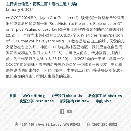
主日讲台信息：爱慕主言！活出主道！(续)
January 6, 2024
♦♦ OCCC 2024年的目标 （Our Goals) ♦♦ (1). 读/听完一遍整卷圣经或者
旧约或者新约加诗篇一遍 (Read/listen to the entire Bible once or OT
or NT plus Psalms once)；我们会利用读经软件激励帮助弟兄姐妹读经.
(2). 访问一个你尚未关心过的OCCC家庭/个人 (Visit one family/person
of OCCC that you have yet to visit). (3). 教会是建在山上的城，天父的儿
女是放在台上的灯。神把OCCC放在奥林匹亚地区，我们应当在自己周
围发挥光和盐的作用（太 5:13-15），履行大使命、传扬福音、播洒主
爱、为主作美好的见证（太 28:18-20）。在2024新的一年里，愿每一位
OCCC的弟兄姐妹为着主的名去关心身边的一位或者一家朋友，主动联
络并邀请他们来教会；为他们祷告，求主做工让他们接受耶稣基督成为
他们生命的救主，得到人生最美的祝福。
首页
We’re Hiring
关于我们 About Us
教会事工 Ministries
资源分享 Resources
新到咨询 I’m New
奉献 Give
4501 19th Ave SE, Lacey, WA 98503
(360) 350-0382