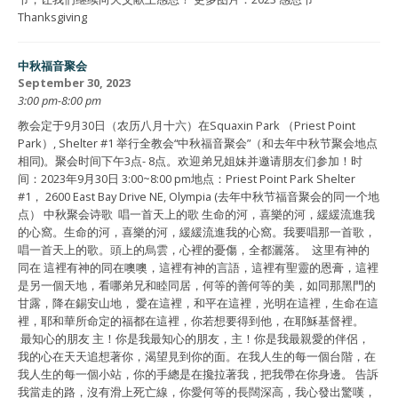
Thanksgiving
中秋福音聚会
September 30, 2023
3:00 pm-8:00 pm
教会定于9月30日（农历八月十六）在Squaxin Park （Priest Point
Park）, Shelter #1 举行全教会“中秋福音聚会”（和去年中秋节聚会地点
相同)。聚会时间下午3点- 8点。欢迎弟兄姐妹并邀请朋友们参加！时
间：2023年9月30日 3:00~8:00 pm地点：Priest Point Park Shelter
#1， 2600 East Bay Drive NE, Olympia (去年中秋节福音聚会的同一个地
点） 中秋聚会诗歌 唱一首天上的歌 生命的河，喜樂的河，緩緩流進我
的心窩。生命的河，喜樂的河，緩緩流進我的心窩。我要唱那一首歌，
唱一首天上的歌。頭上的烏雲，心裡的憂傷，全都灑落。 这里有神的
同在 這裡有神的同在噢噢，這裡有神的言語，這裡有聖靈的恩膏，這裡
是另一個天地，看哪弟兄和睦同居，何等的善何等的美，如同那黑門的
甘露，降在錫安山地， 愛在這裡，和平在這裡，光明在這裡，生命在這
裡，耶和華所命定的福都在這裡，你若想要得到他，在耶穌基督裡。
最知心的朋友 主！你是我最知心的朋友，主！你是我最親愛的伴侶，
我的心在天天追想著你，渴望見到你的面。在我人生的每一個台階，在
我人生的每一個小站，你的手總是在攙拉著我，把我帶在你身邊。 告訴
我當走的路，沒有滑上死亡線，你愛何等的長闊深高，我心發出驚嘆，